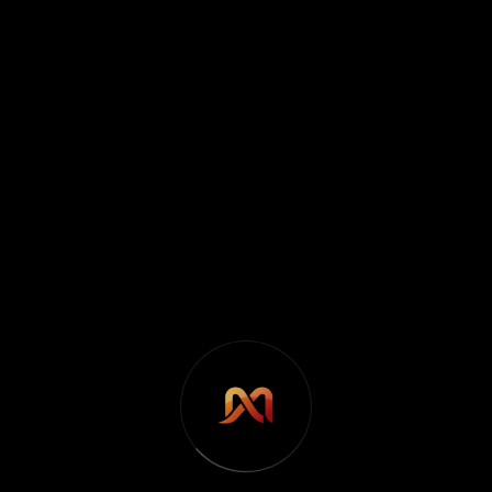
Клиент: Виделей
Уеб сайт:
videlei.com
Услуга: Уеб дизайн, разработка
Портал за духовни и енергийни пътешествия,
събития по сакрални места в България и чужбина