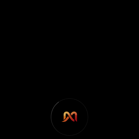
Клиент: ДГ Светлина
Уеб сайт:
dg-svetlina.eu
Услуга: Уеб дизайн, разработка
Детска Градина №10 „СВЕТЛИНА“, Стара Загора