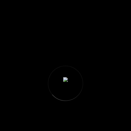
Клиент: Винарна Свобода
Уеб сайт:
vinaris-bg.com
Услуга: Уеб дизайн, разработка, SEO
Винарна Свобода е създадена през 1995г. в област
Стара Загора, Чирпански регион.